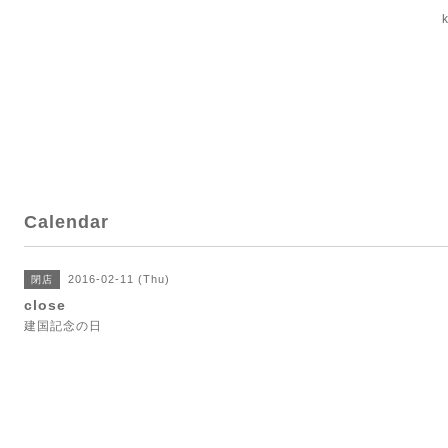
Calendar
2016-02-11 (Thu)
閉店
close
建国記念の日