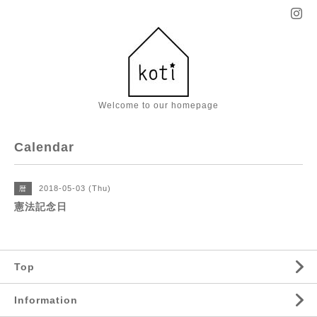
Welcome to our homepage
Calendar
2018-05-03 (Thu)
暦
憲法記念日
Top
Information