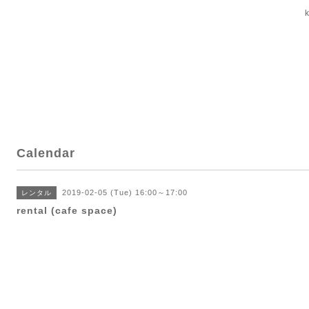
Calendar
2019-02-05 (Tue) 16:00～17:00
レンタル
rental (cafe space)