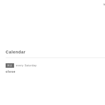
Calendar
every Saturday
閉店
close