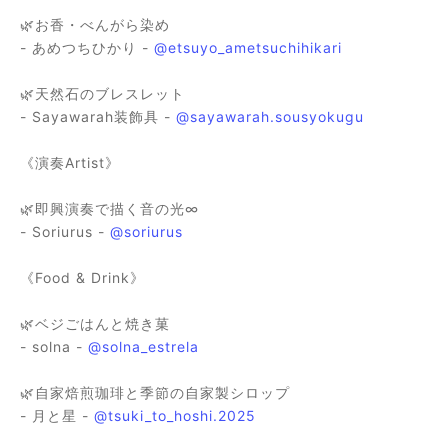
🌿お香・べんがら染め
- あめつちひかり -
@etsuyo_ametsuchihikari
🌿天然石のブレスレット
- Sayawarah装飾具 -
@sayawarah.sousyokugu
《演奏Artist》
🌿即興演奏で描く音の光∞
- Soriurus -
@soriurus
《Food & Drink》
🌿ベジごはんと焼き菓
- solna -
@solna_estrela
🌿自家焙煎珈琲と季節の自家製シロップ
- 月と星 -
@tsuki_to_hoshi.2025