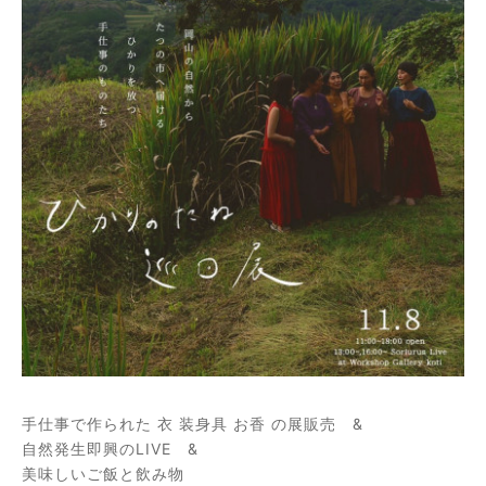
手仕事で作られた 衣 装身具 お香 の展販売
&
自然発生即興のLIVE
&
美味しいご飯と飲み物