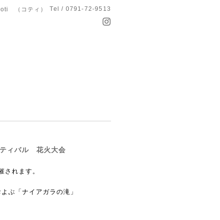
Tel / 0791-72-9513
koti （コティ）
スティバル 花火大会
催されます。
およぶ「ナイアガラの滝」